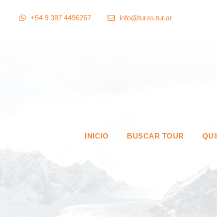
+54 9 387 4496267
info@tures.tur.ar
INICIO
BUSCAR TOUR
QU