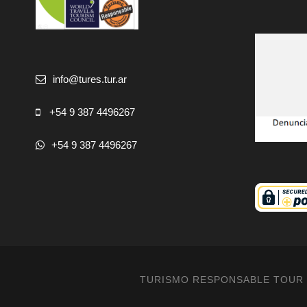
info@tures.tur.ar
+54 9 387 4496267
+54 9 387 4496267
TURISMO RESPONSABLE TOUR O