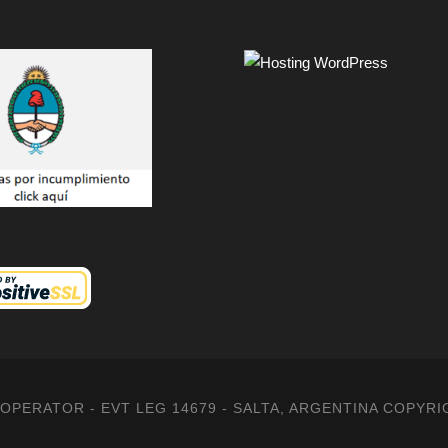
PERATOR - EVT LEG 14679 - SALTA, ARGENTINA COPYRI