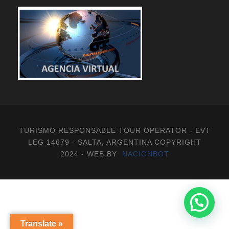
TURISMO RESPONSABLE TOUR OPERATOR - EVT
LEG 14679 - SALTA, ARGENTINA COPYRIGHT
2024 - WEB BY
NACIONBOT
Translate »