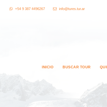
+54 9 387 4496267
info@tures.tur.ar
INICIO
BUSCAR TOUR
QU