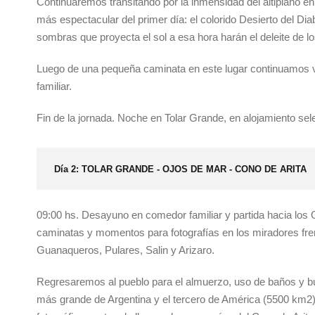
Continuaremos transitando por la inmensidad del altiplano en
más espectacular del primer día: el colorido Desierto del Di
sombras que proyecta el sol a esa hora harán el deleite de lo
Luego de una pequeña caminata en este lugar continuamos v
familiar.
Fin de la jornada. Noche en Tolar Grande, en alojamiento sel
Día 2: TOLAR GRANDE - OJOS DE MAR - CONO DE ARITA
09:00 hs. Desayuno en comedor familiar y partida hacia los 
caminatas y momentos para fotografías en los miradores fren
Guanaqueros, Pulares, Salin y Arizaro.
Regresaremos al pueblo para el almuerzo, uso de baños y bus
más grande de Argentina y el tercero de América (5500 km2)