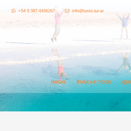
+54 9 387 4496267
info@tures.tur.ar
INICIO
BUSCAR TOUR
QU