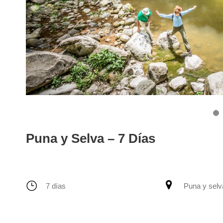
4
Puna y Selva – 7 Días
7 días
Puna y selv