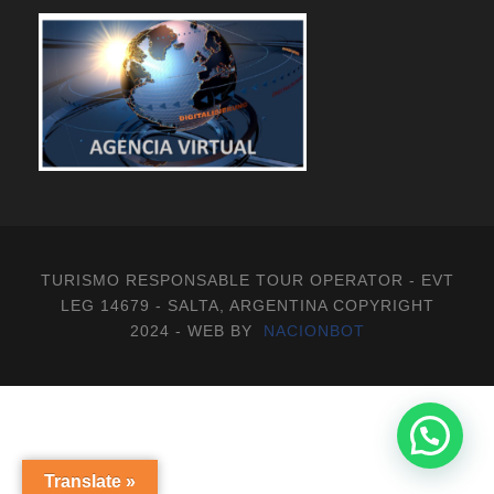
TURISMO RESPONSABLE TOUR OPERATOR - EVT
LEG 14679 - SALTA, ARGENTINA COPYRIGHT
2024 - WEB BY
NACIONBOT
Translate »