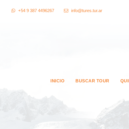
+54 9 387 4496267
info@tures.tur.ar
INICIO
BUSCAR TOUR
QU